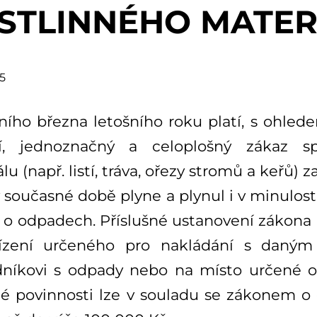
STLINNÉHO MATER
5
ního března letošního roku platí, s ohle
í, jednoznačný a celoplošný zákaz sp
lu (např. listí, tráva, ořezy stromů a keřů)
 současné době plyne a plynul i v minulosti 
 o odpadech. Příslušné ustanovení zákona 
ízení určeného pro nakládání s daným
níkovi s odpady nebo na místo určené o
é povinnosti lze v souladu se zákonem o 