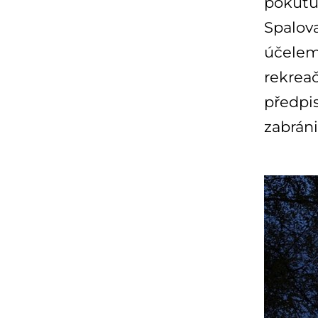
pokutu
Spalov
účelem
rekreač
předpis
zabráni