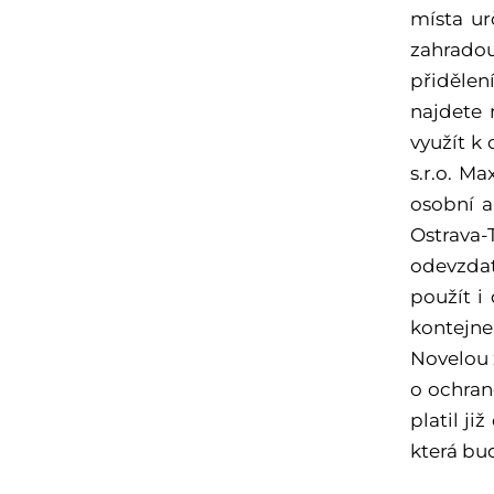
místa ur
zahrado
přidělen
najdete
využít k
s.r.o. M
osobní a
Ostrava-
odevzda
použít i
kontejne
Novelou 
o ochran
platil ji
která bu