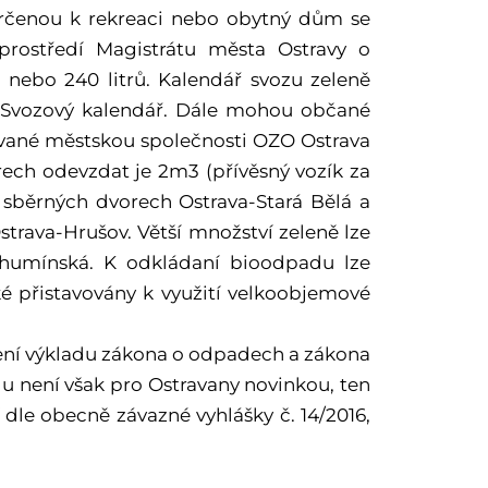
určenou k rekreaci nebo obytný dům se
rostředí Magistrátu města Ostravy o
nebo 240 litrů. Kalendář svozu zeleně
 Svozový kalendář. Dále mohou občané
vané městskou společnosti OZO Ostrava
rech odevzdat je 2m3 (přívěsný vozík za
e sběrných dvorech Ostrava-Stará Bělá a
trava-Hrušov. Větší množství zeleně lze
ohumínská. K odkládaní bioodpadu lze
é přistavovány k využití velkoobjemové
ení výkladu zákona o odpadech a zákona
u není však pro Ostravany novinkou, ten
í dle obecně závazné vyhlášky č. 14/2016,