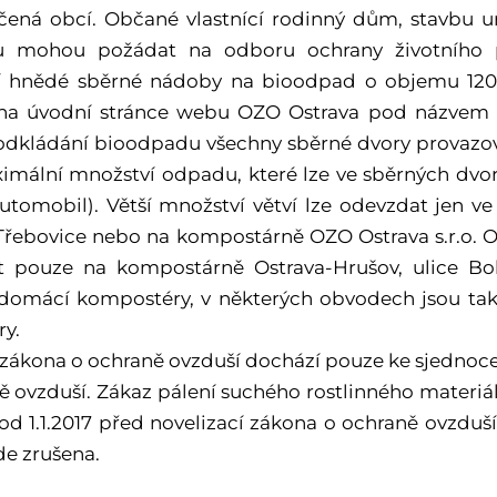
čená obcí. Občané vlastnící rodinný dům, stavbu 
u mohou požádat na odboru ochrany životního p
í hnědé sběrné nádoby na bioodpad o objemu 120 
 na úvodní stránce webu OZO Ostrava pod názvem
 odkládání bioodpadu všechny sběrné dvory provazo
aximální množství odpadu, které lze ve sběrných dvo
utomobil). Větší množství větví lze odevzdat jen v
Třebovice nebo na kompostárně OZO Ostrava s.r.o. Os
t pouze na kompostárně Ostrava-Hrušov, ulice B
 domácí kompostéry, v některých obvodech jsou tak
ry.
zákona o ochraně ovzduší dochází pouze ke sjednoc
ě ovzduší. Zákaz pálení suchého rostlinného materiál
ž od 1.1.2017 před novelizací zákona o ochraně ovzduš
de zrušena.