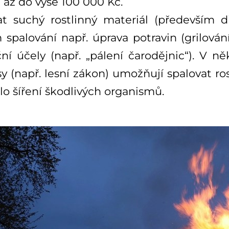
 až do výše 100 000 Kč.
at suchý rostlinný materiál (především d
 spalování např. úprava potravin (grilová
ní účely (např. „pálení čarodějnic“). V n
y (např. lesní zákon) umožňují spalovat ro
lo šíření škodlivých organismů.