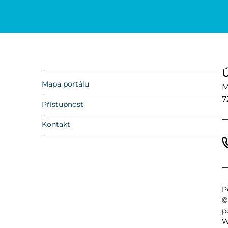
Ú
Mapa portálu
M
7
Přístupnost
Kontakt
P
©
p
W